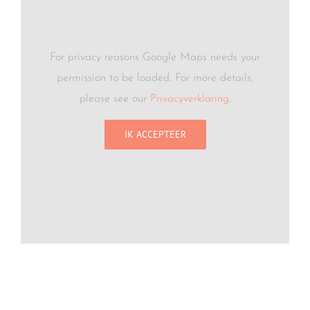
For privacy reasons Google Maps needs your
permission to be loaded. For more details,
please see our
Privacyverklaring
.
IK ACCEPTEER