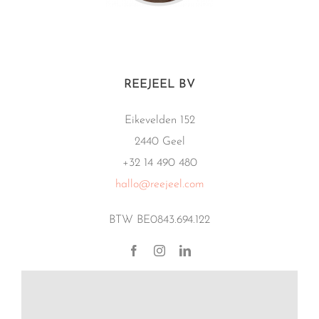
REEJEEL BV
Eikevelden 152
2440 Geel
+32 14 490 480
hallo@reejeel.com
BTW BE0843.694.122