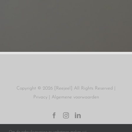
Copyright ©
2026 [Reejeel] All Rights Reserved |
Privacy
|
Algemene voorwaarden
Facebook
Instagram
LinkedIn
Om de gebruikservaring te verbeteren maken wij